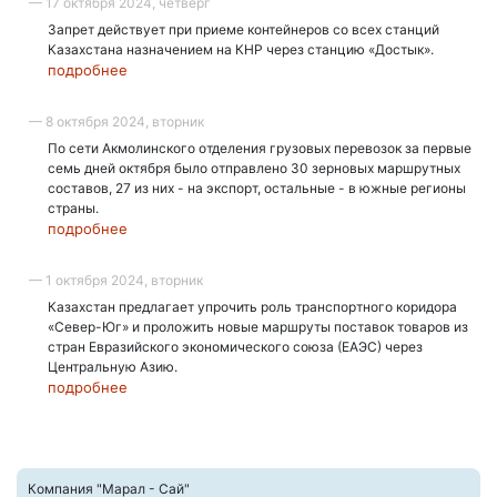
— 17 октября 2024, четверг
Запрет действует при приеме контейнеров со всех станций
Казахстана назначением на КНР через станцию «Достык».
подробнее
— 8 октября 2024, вторник
По сети Акмолинского отделения грузовых перевозок за первые
семь дней октября было отправлено 30 зерновых маршрутных
составов, 27 из них - на экспорт, остальные - в южные регионы
страны.
подробнее
— 1 октября 2024, вторник
Казахстан предлагает упрочить роль транспортного коридора
«Север-Юг» и проложить новые маршруты поставок товаров из
стран Евразийского экономического союза (ЕАЭС) через
Центральную Азию.
подробнее
Компания "Марал - Сай"